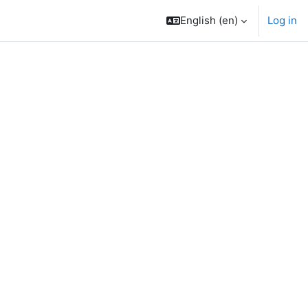
English ‎(en)‎
Log in