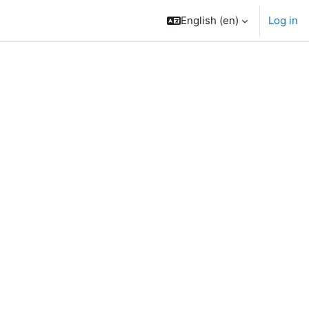
English ‎(en)‎
Log in